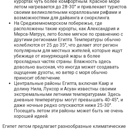
курортах чуть более комфортным. Красное море
летом нагревается до 28-30° и привлекает туристов
своими великолепными коралловыми рифами и
возможностями для дайвинга и снорклинга.
На Средиземноморском побережье, где
расположены такие курорты, как Александрия и
Мерса-Матрух, лето более мягкое по сравнению с
другими регионами Египта. Температуры обычно
колеблются от 25 до 35°, что делает этот регион
популярным для местных жителей, которые ищут
убежище от изнуряющей жары в более
прохладных частях страны. Влажность здесь
довольно высокая, что иногда может создавать
ощущение духоты, но ветер с моря обычно
приносит облегчение.
Центральные районы Египта, включая Каир и
долину Нила, Луксор и Асуан известны своими
экстремальными летними температурами. Здесь
дневные температуры могут превышать 40-45°, и
даже ночные редко опускаются ниже 25-30°.
Посещать летом эти районы может быть не очень
хорошей идеей.
Египет летом предлагает разнообразные климатические