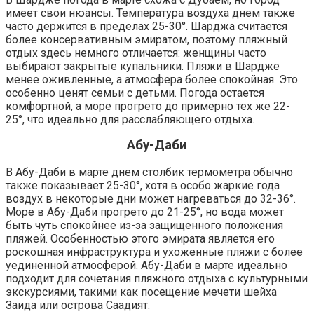
имеет свои нюансы. Температура воздуха днем также
часто держится в пределах 25-30°. Шарджа считается
более консервативным эмиратом, поэтому пляжный
отдых здесь немного отличается: женщины часто
выбирают закрытые купальники. Пляжи в Шардже
менее оживленные, а атмосфера более спокойная. Это
особенно ценят семьи с детьми. Погода остается
комфортной, а море прогрето до примерно тех же 22-
25°, что идеально для расслабляющего отдыха.
Абу-Даби
В Абу-Даби в марте днем столбик термометра обычно
также показывает 25-30°, хотя в особо жаркие года
воздух в некоторые дни может нагреваться до 32-36°.
Море в Абу-Даби прогрето до 21-25°, но вода может
быть чуть спокойнее из-за защищенного положения
пляжей. Особенностью этого эмирата является его
роскошная инфраструктура и ухоженные пляжи с более
уединенной атмосферой. Абу-Даби в марте идеально
подходит для сочетания пляжного отдыха с культурными
экскурсиями, такими как посещение мечети шейха
Заида или острова Саадият.