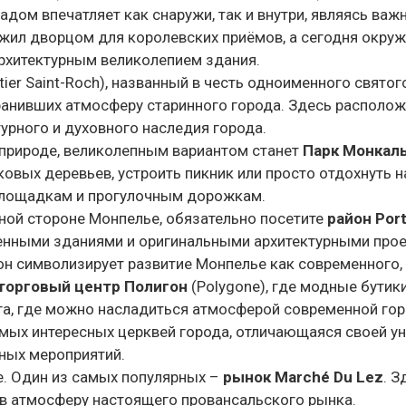
ом впечатляет как снаружи, так и внутри, являясь важ
ужил дворцом для королевских приёмов, а сегодня окру
архитектурным великолепием здания.
tier Saint-Roch), названный в честь одноименного свято
хранивших атмосферу старинного города. Здесь располож
урного и духовного наследия города.
а природе, великолепным вариантом станет
Парк Монкал
овых деревьев, устроить пикник или просто отдохнуть н
площадкам и прогулочным дорожкам.
нной стороне Монпелье, обязательно посетите
район Por
енными зданиями и оригинальными архитектурными прое
он символизирует развитие Монпелье как современного, 
торговый центр Полигон
(
Polygone
), где модные бути
а, где можно насладиться атмосферой современной горо
 самых интересных церквей города, отличающаяся своей у
рных мероприятий.
е. Один из самых популярных –
рынок Marché Du Lez
. 
 в атмосферу настоящего провансальского рынка.