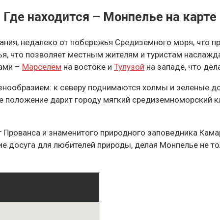
Где находится – Монпелье на карте
ания, недалеко от побережья Средиземного моря, что пр
жья, что позволяет местным жителям и туристам наслажд
дами –
Марселем
на востоке и
Тулузой
на западе, что дел
ообразием: к северу поднимаются холмы и зеленые до
е положение дарит городу мягкий средиземноморский кл
т Прованса и знаменитого природного заповедника Кама
е досуга для любителей природы, делая Монпелье не то