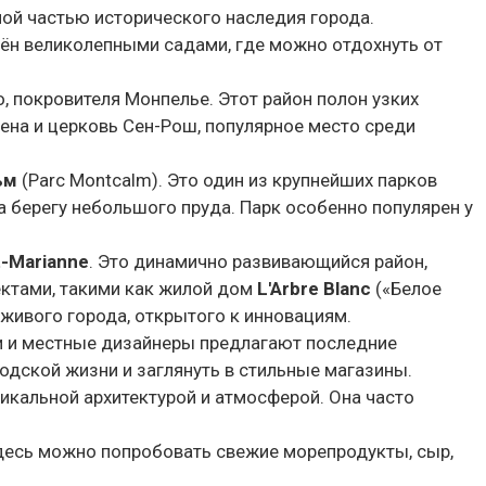
ной частью исторического наследия города.
жён великолепными садами, где можно отдохнуть от
го, покровителя Монпелье. Этот район полон узких
ена и церковь Сен-Рош, популярное место среди
ьм
(
Parc
Montcalm). Это один из крупнейших парков
а берегу небольшого пруда. Парк особенно популярен у
t-Marianne
. Это динамично развивающийся район,
ктами, такими как жилой дом
L′Arbre Blanc
(«Белое
живого города, открытого к инновациям.
ки и местные дизайнеры предлагают последние
дской жизни и заглянуть в стильные магазины.
никальной архитектурой и атмосферой. Она часто
Здесь можно попробовать свежие морепродукты, сыр,