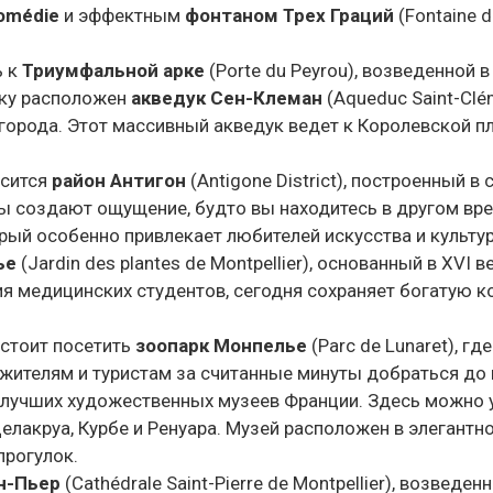
omédie
и эффектным
фонтаном Трех Граций
(Fontaine 
ь к
Триумфальной арке
(Porte du Peyrou), возведенной 
еку расположен
акведук Сен-Клеман
(
Aqueduc Saint-Clé
орода. Этот массивный акведук ведет к Королевской п
осится
район Антигон
(Antigone District), построенный 
ы создают ощущение, будто вы находитесь в другом вр
рый особенно привлекает любителей искусства и культу
ье
(Jardin des plantes de Montpellier), основанный в XVI
ия медицинских студентов, сегодня сохраняет богатую 
 стоит посетить
зоопарк Монпелье
(Parc de Lunaret), г
жителям и туристам за считанные минуты добраться до 
из лучших художественных музеев Франции. Здесь можно 
елакруа, Курбе и Ренуара. Музей расположен в элегантн
прогулок.
н-Пьер
(Cathédrale Saint-Pierre de Montpellier), возведе