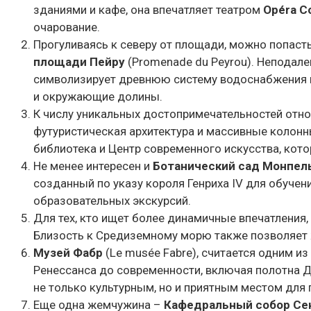
зданиями и кафе, она впечатляет театром
Opéra C
очарование.
Прогуливаясь к северу от площади, можно попаст
площади Пейру
(
Promenade du Peyrou
). Неподал
символизирует древнюю систему водоснабжения г
и окружающие долины.
К числу уникальных достопримечательностей отн
футуристическая архитектура и массивные колонн
библиотека и Центр современного искусства, кото
Не менее интересен и
Ботанический сад Монпел
созданный по указу короля Генриха IV для обучен
образовательных экскурсий.
Для тех, кто ищет более динамичные впечатления,
Близость к Средиземному морю также позволяет 
Музей Фабр
(
Le m
usée Fabre), считается одним 
Ренессанса до современности, включая полотна Д
не только культурным, но и приятным местом для 
Еще одна жемчужина –
Кафедральный собор Се