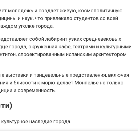
екает молодежь и создает живую, космополитичную
дицины и наук, что привлекало студентов со всей
каждом уголке города.
редставляет собой лабиринт узких средневековых
це города, окруженная кафе, театрами и культурными
Антигон, спроектированным испанским архитектором
ые выставки и танцевальные представления, включая
ания и близости к морю делает Монпелье не только
иции и современность.
ти)
культурное наследие города.