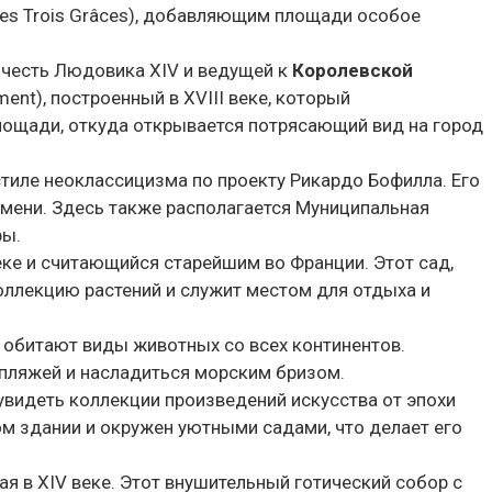
des Trois Grâces), добавляющим площади особое
в честь Людовика XIV и ведущей к
Королевской
ment
), построенный в XVIII веке, который
лощади, откуда открывается потрясающий вид на город
в стиле неоклассицизма по проекту Рикардо Бофилла. Его
емени. Здесь также располагается Муниципальная
ры.
 веке и считающийся старейшим во Франции. Этот сад,
коллекцию растений и служит местом для отдыха и
де обитают виды животных со всех континентов.
пляжей и насладиться морским бризом.
увидеть коллекции произведений искусства от эпохи
ом здании и окружен уютными садами, что делает его
нная в XIV веке. Этот внушительный готический собор с