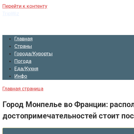
Перейти к контенту
TripWiz
Мастер Путешествий
Главная
Страны
Города/Курорты
Погода
Еда/Кухня
Инфо
Главная страница
Город Монпелье во Франции: распол
достопримечательностей стоит по