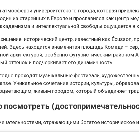
 и атмосферой университетского города, которая привл
 один из старейших в Европе и прославился как центр ме
х академизма и интеллектуальной свободы ощущается в 
ищение: исторический центр, известный как Écusson, п
ей. Здесь находится знаменитая площадь Комеди – серд
нной архитектурой, особенно футуристическим районом 
ый оттенок и подчеркивает его динамичность.
егодно проходят музыкальные фестивали, художественн
anse. Уникальное сочетание истории, культуры, образов
роцветающим, живым городом, который объединяет трад
о посмотреть (достопримечательнос
ечательностями, отражающими богатое историческое и 