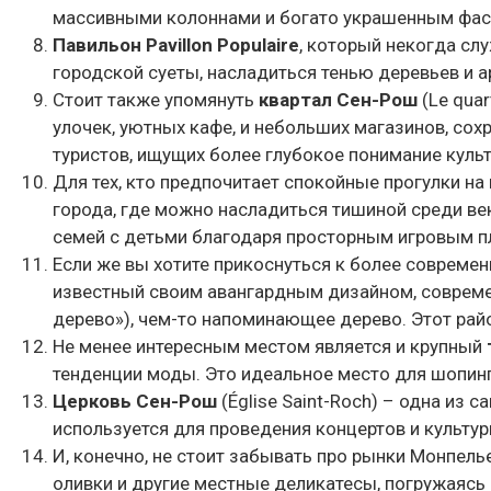
массивными колоннами и богато украшенным фасад
Павильон Pavillon Populaire
, который некогда сл
городской суеты, насладиться тенью деревьев и 
Стоит также упомянуть
квартал Сен-Рош
(Le quar
улочек, уютных кафе, и небольших магазинов, со
туристов, ищущих более глубокое понимание культ
Для тех, кто предпочитает спокойные прогулки н
города, где можно насладиться тишиной среди век
семей с детьми благодаря просторным игровым 
Если же вы хотите прикоснуться к более совреме
известный своим авангардным дизайном, соврем
дерево»), чем-то напоминающее дерево. Этот рай
Не менее интересным местом является и крупный
тенденции моды. Это идеальное место для шопинг
Церковь Сен-Рош
(Église Saint-Roch) – одна из
используется для проведения концертов и культу
И, конечно, не стоит забывать про рынки Монпель
оливки и другие местные деликатесы, погружаясь